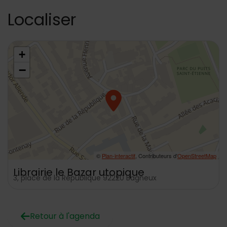
Localiser
48.795837611729176,2.30217142671014
+
−
©
Plan-interactif
, Contributeurs d'
OpenStreetMap
Librairie le Bazar utopique
3, place de la République 92220 Bagneux
Retour à l'agenda