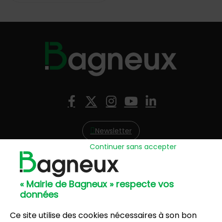
Nous suivre
Facebook
X (Twitter)
Instagram
YouTube
LinkedIn
Newsletter
Continuer sans accepter
Hôtel de Ville
57, avenue Henri Ravera - 92220 Bagneux
« Mairie de Bagneux » respecte vos
01 42 31 60 00
données
Mairie annexe
8, résidence du Port Galand - 92220 Bagneux
Ce site utilise des cookies nécessaires à son bon
01 45 47 62 00