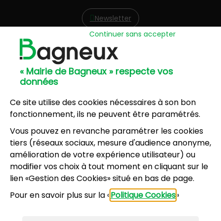
Newsletter
Continuer sans accepter
Hôtel de Ville
57, avenue Henri Ravera - 92220 Bagneux
« Mairie de Bagneux » respecte vos
01 42 31 60 00
données
Mairie annexe
8, résidence du Port Galand - 92220 Bagneux
Ce site utilise des cookies nécessaires à son bon
01 45 47 62 00
fonctionnement, ils ne peuvent être paramétrés.
Vous pouvez en revanche paramétrer les cookies
NOUS CONTACTER
tiers (réseaux sociaux, mesure d'audience anonyme,
amélioration de votre expérience utilisateur) ou
modifier vos choix à tout moment en cliquant sur le
Horaires d’ouverture
:
lien «Gestion des Cookies» situé en bas de page.
Lundi, mercredi, jeudi, vendredi : 8h30-12h et
Pour en savoir plus sur la «
Politique Cookies
»
13h30-17h
Mardi : 13h30-17h