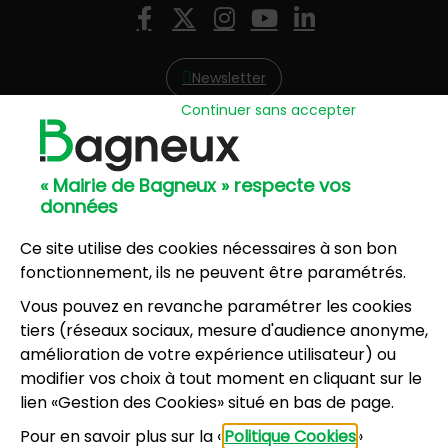
Nous suivre
Facebook
X (Twitter)
Instagram
YouTube
LinkedIn
Newsletter
Continuer sans accepter
Hôtel de Ville
57, avenue Henri Ravera - 92220 Bagneux
« Mairie de Bagneux » respecte vos
01 42 31 60 00
données
Mairie annexe
8, résidence du Port Galand - 92220 Bagneux
Ce site utilise des cookies nécessaires à son bon
01 45 47 62 00
fonctionnement, ils ne peuvent être paramétrés.
Vous pouvez en revanche paramétrer les cookies
NOUS CONTACTER
tiers (réseaux sociaux, mesure d'audience anonyme,
amélioration de votre expérience utilisateur) ou
modifier vos choix à tout moment en cliquant sur le
Horaires d’ouverture
:
lien «Gestion des Cookies» situé en bas de page.
Lundi, mercredi, jeudi, vendredi : 8h30-12h et
Pour en savoir plus sur la «
Politique Cookies
»
13h30-17h