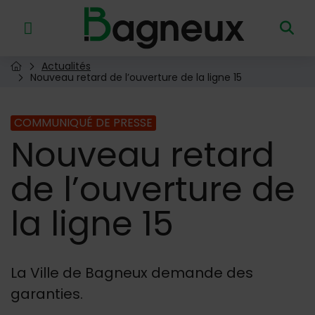
Menu de raccourcis
Retour à l'accueil
Actualités
Page d'accueil du site
Nouveau retard de l’ouverture de la ligne 15
COMMUNIQUÉ DE PRESSE
Nouveau
retard
de l’ouverture de
la ligne 15
La Ville de Bagneux demande des
garanties.