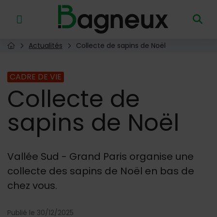
Menu de raccourcis
Retour à l'accueil
Actualités
Collecte de sapins de Noël
Page d'accueil du site
CADRE DE VIE
Collecte
de
sapins de Noël
Vallée Sud - Grand Paris organise une
collecte des sapins de Noël en bas de
chez vous.
Publié le 30/12/2025