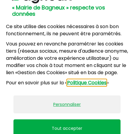
57, avenue Henri Ravera - 92220 Bagneux
« Mairie de Bagneux » respecte vos
01 42 31 60 00
données
Mairie annexe
8, résidence du Port Galand - 92220 Bagneux
Ce site utilise des cookies nécessaires à son bon
01 45 47 62 00
fonctionnement, ils ne peuvent être paramétrés.
Vous pouvez en revanche paramétrer les cookies
NOUS CONTACTER
tiers (réseaux sociaux, mesure d'audience anonyme,
amélioration de votre expérience utilisateur) ou
modifier vos choix à tout moment en cliquant sur le
Horaires d’ouverture
:
lien «Gestion des Cookies» situé en bas de page.
Lundi, mercredi, jeudi, vendredi : 8h30-12h et
Pour en savoir plus sur la «
Politique Cookies
»
13h30-17h
Mardi : 13h30-17h
Samedi : 9h-12h pour le service État civil (hors
Personnaliser
vacances scolaires)
Mentions légales
Accessibilité : partiellement conforme
Tout accepter
Plan du site
Politiques de confidentialité
Gestion des cookies