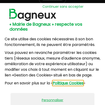
Continuer sans accepter
Hôtel de Ville
57, avenue Henri Ravera - 92220 Bagneux
« Mairie de Bagneux » respecte vos
01 42 31 60 00
données
Mairie annexe
8, résidence du Port Galand - 92220 Bagneux
Ce site utilise des cookies nécessaires à son bon
01 45 47 62 00
fonctionnement, ils ne peuvent être paramétrés.
Vous pouvez en revanche paramétrer les cookies
NOUS CONTACTER
tiers (réseaux sociaux, mesure d'audience anonyme,
amélioration de votre expérience utilisateur) ou
modifier vos choix à tout moment en cliquant sur le
Horaires d’ouverture
:
lien «Gestion des Cookies» situé en bas de page.
Lundi, mercredi, jeudi, vendredi : 8h30-12h et
Pour en savoir plus sur la «
Politique Cookies
»
13h30-17h
Mardi : 13h30-17h
Samedi : 9h-12h pour le service État civil (hors
Personnaliser
vacances scolaires)