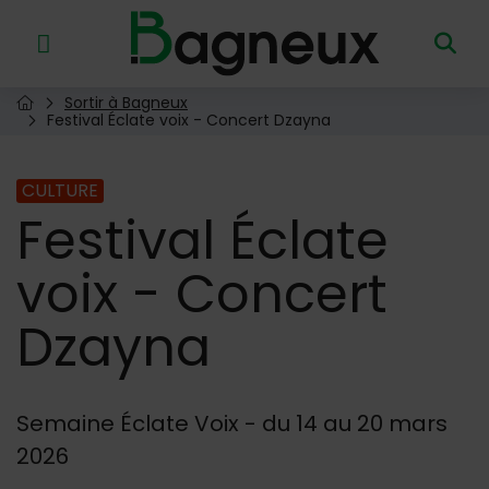
Menu de raccourcis
Retour à l'accueil
Sortir à Bagneux
Page d'accueil du site
Festival Éclate voix - Concert Dzayna
CULTURE
Festival
Éclate
voix - Concert
Dzayna
Semaine Éclate Voix - du 14 au 20 mars
2026