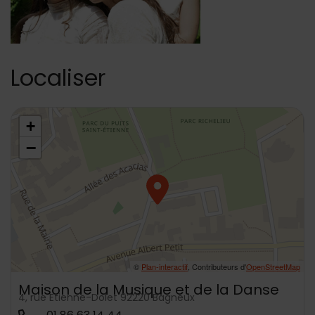
Localiser
48.795614,2.304658
+
−
©
Plan-interactif
, Contributeurs d'
OpenStreetMap
Maison de la Musique et de la Danse
4, rue Etienne-Dolet 92220 Bagneux