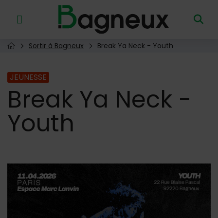
Menu de raccourcis
Retour à l'accueil
Sortir à Bagneux
Break Ya Neck - Youth
Page d'accueil du site
JEUNESSE
Break
Ya Neck -
Youth