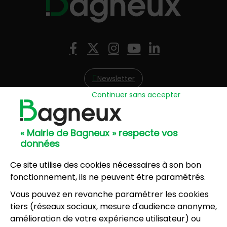
Nous suivre
Facebook
X (Twitter)
Instagram
YouTube
LinkedIn
Newsletter
Continuer sans accepter
Hôtel de Ville
57, avenue Henri Ravera - 92220 Bagneux
« Mairie de Bagneux » respecte vos
01 42 31 60 00
données
Mairie annexe
8, résidence du Port Galand - 92220 Bagneux
Ce site utilise des cookies nécessaires à son bon
01 45 47 62 00
fonctionnement, ils ne peuvent être paramétrés.
Vous pouvez en revanche paramétrer les cookies
NOUS CONTACTER
tiers (réseaux sociaux, mesure d'audience anonyme,
amélioration de votre expérience utilisateur) ou