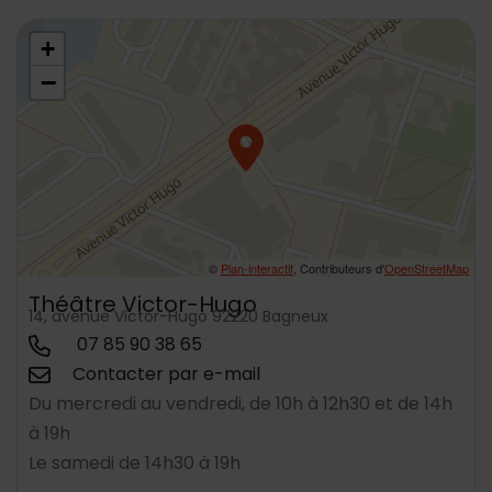
48.804289,2.321622
+
−
©
Plan-interactif
, Contributeurs d'
OpenStreetMap
Théâtre Victor-Hugo
14, avenue Victor-Hugo 92220 Bagneux
07 85 90 38 65
Contacter par e-mail
Du mercredi au vendredi, de 10h à 12h30 et de 14h
à 19h
Le samedi de 14h30 à 19h