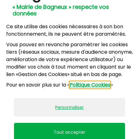
57, avenue Henri Ravera - 92220 Bagneux
« Mairie de Bagneux » respecte vos
01 42 31 60 00
données
Mairie annexe
8, résidence du Port Galand - 92220 Bagneux
Ce site utilise des cookies nécessaires à son bon
01 45 47 62 00
fonctionnement, ils ne peuvent être paramétrés.
Vous pouvez en revanche paramétrer les cookies
NOUS CONTACTER
tiers (réseaux sociaux, mesure d'audience anonyme,
amélioration de votre expérience utilisateur) ou
modifier vos choix à tout moment en cliquant sur le
Horaires d’ouverture
:
lien «Gestion des Cookies» situé en bas de page.
Lundi, mercredi, jeudi, vendredi : 8h30-12h et
Pour en savoir plus sur la «
Politique Cookies
»
13h30-17h
Mardi : 13h30-17h
Samedi : 9h-12h pour le service État civil (hors
Personnaliser
vacances scolaires)
Mentions légales
Accessibilité : partiellement conforme
Tout accepter
Plan du site
Politiques de confidentialité
Gestion des cookies