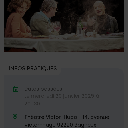
INFOS PRATIQUES
Dates passées
Le
mercredi
29
janvier
2025
à
Dates de planification
20h30
Théâtre Victor-Hugo - 14, avenue
Lieu alternatif
Victor-Hugo 92220 Bagneux