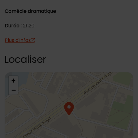
Comédie dramatique
Durée :
2h20
Plus d'infos
Localiser
48.804289,2.321622
+
−