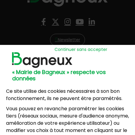
Nous suivre
Facebook
X (Twitter)
Instagram
YouTube
LinkedIn
Newsletter
Continuer sans accepter
Hôtel de Ville
57, avenue Henri Ravera - 92220 Bagneux
« Mairie de Bagneux » respecte vos
01 42 31 60 00
données
Mairie annexe
8, résidence du Port Galand - 92220 Bagneux
Ce site utilise des cookies nécessaires à son bon
01 45 47 62 00
fonctionnement, ils ne peuvent être paramétrés.
Vous pouvez en revanche paramétrer les cookies
NOUS CONTACTER
tiers (réseaux sociaux, mesure d'audience anonyme,
amélioration de votre expérience utilisateur) ou
modifier vos choix à tout moment en cliquant sur le
Horaires d’ouverture
: