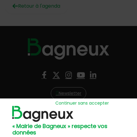
Retour à l'agenda
Nous suivre
Facebook
X (Twitter)
Instagram
YouTube
LinkedIn
Newsletter
Continuer sans accepter
Hôtel de Ville
57, avenue Henri Ravera - 92220 Bagneux
« Mairie de Bagneux » respecte vos
01 42 31 60 00
données
Mairie annexe