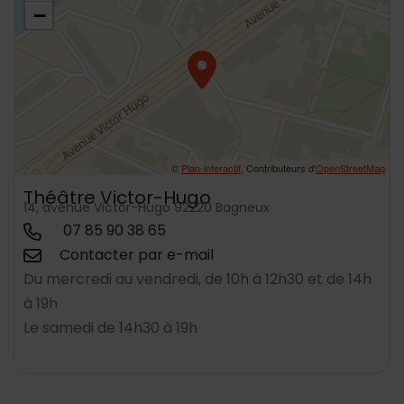
−
©
Plan-interactif
, Contributeurs d'
OpenStreetMap
Théâtre Victor-Hugo
14, avenue Victor-Hugo 92220 Bagneux
07 85 90 38 65
Contacter par e-mail
Du mercredi au vendredi, de 10h à 12h30 et de 14h
à 19h
Le samedi de 14h30 à 19h