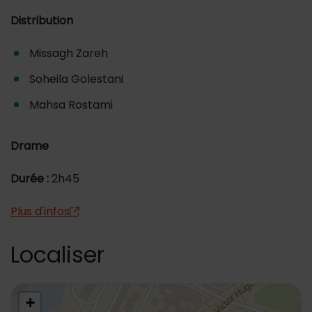
Distribution
Missagh Zareh
Soheila Golestani
Mahsa Rostami
Drame
Durée :
2h45
Plus d'infos
Localiser
48.804289,2.321622
+