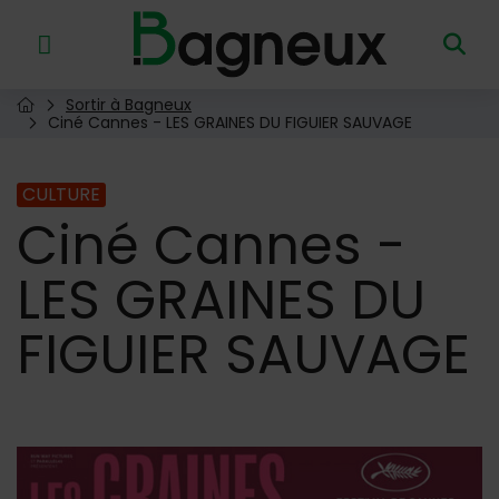
Menu de raccourcis
Retour à l'accueil
Sortir à Bagneux
Page d'accueil du site
Ciné Cannes - LES GRAINES DU FIGUIER SAUVAGE
CULTURE
Ciné
Cannes -
LES GRAINES DU
FIGUIER SAUVAGE