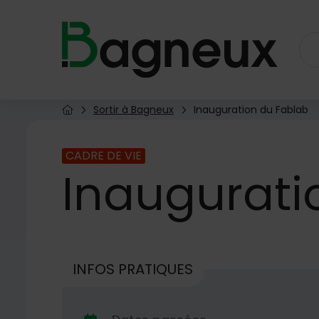
Menu de raccourcis
Retour à l'accueil
Sortir à Bagneux
Inauguration du Fablab
Page d'accueil du site
CADRE DE VIE
Inaugurati
INFOS PRATIQUES