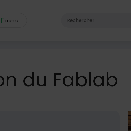
Rechercher dans le site av
on
du Fablab