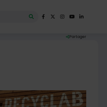
Nous suivre
Lancer la recherche
ec des mots clés au minimum de 3 caractères
Facebook
X (Twitter)
Instagram
YouTube
LinkedIn
Partager
Liste des liens de par