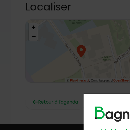
Localiser
48.79169596077883,2.30241998465584
+
−
©
Plan-interactif
, Contributeurs d'
OpenStree
Retour à l'agenda