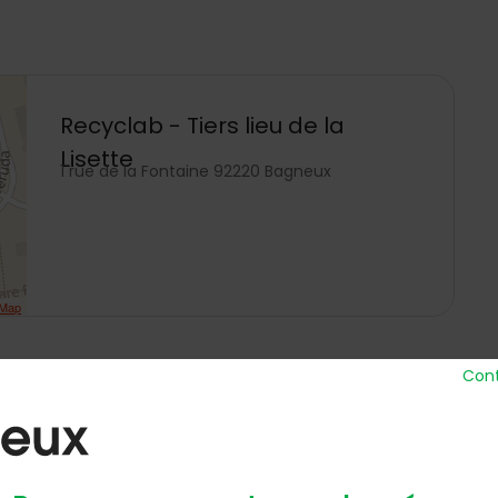
Recyclab - Tiers lieu de la
Lisette
1 rue de la Fontaine 92220 Bagneux
tMap
Cont