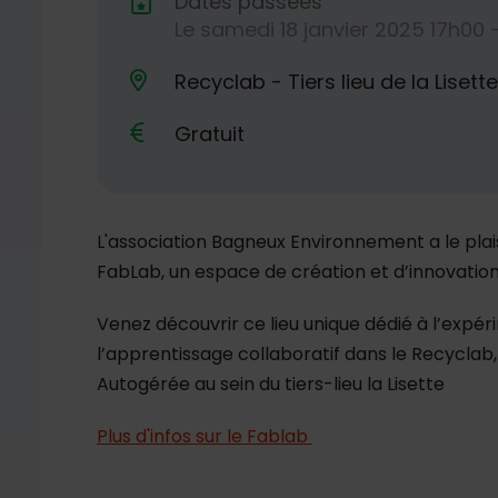
Dates passées
Le
samedi
18
janvier
2025
17h00 
Dates de planification
Recyclab - Tiers lieu de la Liset
Lieu alternatif
Gratuit
L'association Bagneux Environnement a le plaisir
FabLab, un espace de création et d’innovation
Venez découvrir ce lieu unique dédié à l’expér
l’apprentissage collaboratif dans le Recyclab,
Autogérée au sein du tiers-lieu la Lisette
Plus d'infos sur le Fablab