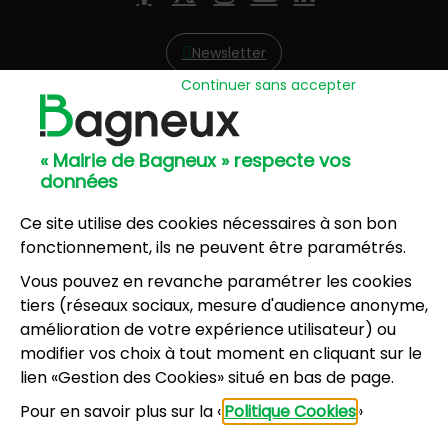
Facebook
X (Twitter)
Instagram
YouTube
LinkedIn
Newsletter
Continuer sans accepter
Hôtel de Ville
57, avenue Henri Ravera - 92220 Bagneux
« Mairie de Bagneux » respecte vos
01 42 31 60 00
données
Mairie annexe
8, résidence du Port Galand - 92220 Bagneux
Ce site utilise des cookies nécessaires à son bon
01 45 47 62 00
fonctionnement, ils ne peuvent être paramétrés.
Vous pouvez en revanche paramétrer les cookies
NOUS CONTACTER
tiers (réseaux sociaux, mesure d'audience anonyme,
amélioration de votre expérience utilisateur) ou
modifier vos choix à tout moment en cliquant sur le
Horaires d’ouverture
:
lien «Gestion des Cookies» situé en bas de page.
Lundi, mercredi, jeudi, vendredi : 8h30-12h et
Pour en savoir plus sur la «
Politique Cookies
»
13h30-17h
Mardi : 13h30-17h