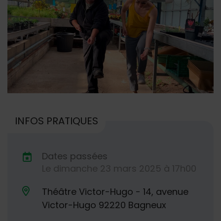
INFOS PRATIQUES
Dates passées
Le
dimanche
23
mars
2025
à 17h00
Dates de planification
Théâtre Victor-Hugo - 14, avenue
Lieu alternatif
Victor-Hugo 92220 Bagneux