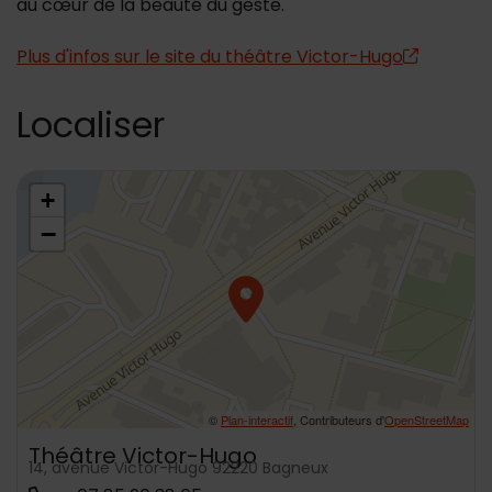
au cœur de la beauté du geste.
Plus d'infos sur le site du théâtre Victor-Hugo
Localiser
48.804289,2.321622
+
−
©
Plan-interactif
, Contributeurs d'
OpenStreetMap
Théâtre Victor-Hugo
14, avenue Victor-Hugo 92220 Bagneux