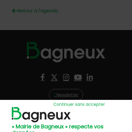
Retour à l'agenda
Nous suivre
Facebook
X (Twitter)
Instagram
YouTube
LinkedIn
Newsletter
Continuer sans accepter
Hôtel de Ville
57, avenue Henri Ravera - 92220 Bagneux
« Mairie de Bagneux » respecte vos
01 42 31 60 00