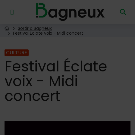
Menu de raccourcis
Retour à l'accueil
Sortir à Bagneux
Page d'accueil du site
Festival Éclate voix - Midi concert
CULTURE
Festival
Éclate
voix - Midi
concert