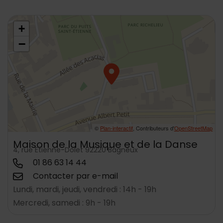
48.795614,2.304658
+
−
©
Plan-interactif
, Contributeurs d'
OpenStreetMap
Maison de la Musique et de la Danse
4, rue Etienne-Dolet 92220 Bagneux
01 86 63 14 44
Contacter par e-mail
Lundi, mardi, jeudi, vendredi : 14h - 19h
Mercredi, samedi : 9h - 19h