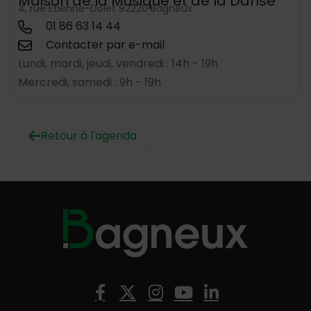
Maison de la Musique et de la Danse
4, rue Etienne-Dolet 92220 Bagneux
01 86 63 14 44
Contacter par e-mail
Lundi, mardi, jeudi, vendredi : 14h - 19h
Mercredi, samedi : 9h - 19h
Retour à l'agenda
Nous suivre
Facebook
X (Twitter)
Instagram
YouTube
LinkedIn