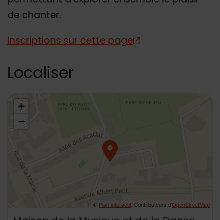
de chanter.
Inscriptions sur cette page
Localiser
48.795614,2.304658
+
−
©
Plan-interactif
, Contributeurs d'
OpenStreetMap