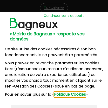
Newsletter
Continuer sans accepter
Hôtel de Ville
57, avenue Henri Ravera - 92220 Bagneux
« Mairie de Bagneux » respecte vos
01 42 31 60 00
données
Mairie annexe
8, résidence du Port Galand - 92220 Bagneux
Ce site utilise des cookies nécessaires à son bon
01 45 47 62 00
fonctionnement, ils ne peuvent être paramétrés.
Vous pouvez en revanche paramétrer les cookies
NOUS CONTACTER
tiers (réseaux sociaux, mesure d'audience anonyme,
amélioration de votre expérience utilisateur) ou
modifier vos choix à tout moment en cliquant sur le
Horaires d’ouverture
:
lien «Gestion des Cookies» situé en bas de page.
Lundi, mercredi, jeudi, vendredi : 8h30-12h et
Pour en savoir plus sur la «
Politique Cookies
»
13h30-17h
Mardi : 13h30-17h