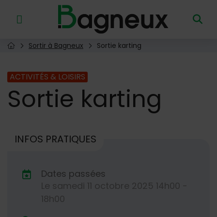
Menu de raccourcis
Retour à l'accueil
Sortir à Bagneux
Sortie karting
Page d'accueil du site
ACTIVITÉS & LOISIRS
Sortie
karting
INFOS PRATIQUES
Dates passées
Le
samedi
11
octobre
2025
14h00 -
Dates de planification
18h00