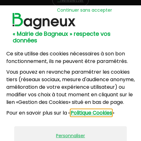
Newsletter
Continuer sans accepter
Hôtel de Ville
57, avenue Henri Ravera - 92220 Bagneux
« Mairie de Bagneux » respecte vos
01 42 31 60 00
données
Mairie annexe
8, résidence du Port Galand - 92220 Bagneux
Ce site utilise des cookies nécessaires à son bon
01 45 47 62 00
fonctionnement, ils ne peuvent être paramétrés.
Vous pouvez en revanche paramétrer les cookies
NOUS CONTACTER
tiers (réseaux sociaux, mesure d'audience anonyme,
amélioration de votre expérience utilisateur) ou
modifier vos choix à tout moment en cliquant sur le
Horaires d’ouverture
:
lien «Gestion des Cookies» situé en bas de page.
Lundi, mercredi, jeudi, vendredi : 8h30-12h et
Pour en savoir plus sur la «
Politique Cookies
»
13h30-17h
Mardi : 13h30-17h
Samedi : 9h-12h pour le service État civil (hors
Personnaliser
vacances scolaires)