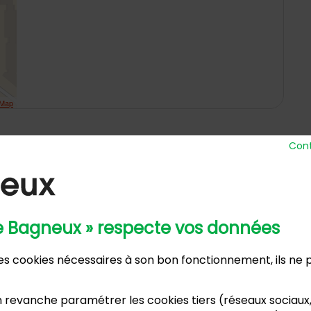
tMap
Cont
de Bagneux » respecte vos données
 Ville
Horaires d’ou
 des cookies nécessaires à son bon fonctionnement, ils ne
nue Henri Ravera - 92220 Bagneux
Lundi, m
2 31 60 00
Mardi :
annexe
 revanche paramétrer les cookies tiers (réseaux sociaux
Samedi :
dence du Port Galand - 92220 Bagneux