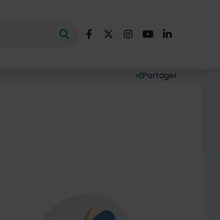
Nous suivre
Lancer la recherche
ec des mots clés au minimum de 3 caractères
Facebook
X (Twitter)
Instagram
YouTube
LinkedIn
Partager
Liste des liens de par