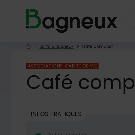
Menu de raccourcis
Retour à l'accueil
Sortir à Bagneux
Café compost
Page d'accueil du site
ASSOCIATIONS, CADRE DE VIE
Café
comp
INFOS PRATIQUES