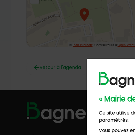
©
Plan-interactif
, Contributeurs d'
OpenStree
Retour à l'agenda
« Mairie 
Hôtel de
Ce site utilise
57, ave
paramétrés.
01 4
Mairie 
Vous pouvez en
8, rési