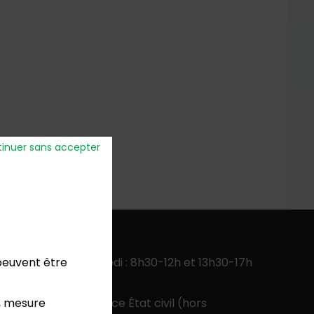
inuer sans accepter
verture
:
 peuvent être
ercredi, jeudi, vendredi : 8h30-12h et 13h30-17h
 13h30-17h
, mesure
 9h-12h pour le service État civil (hors