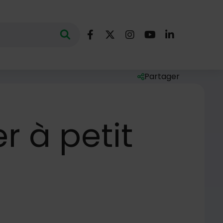
Nous suivre
Lancer la recherche
ec des mots clés au minimum de 3 caractères
Facebook
X (Twitter)
Instagram
YouTube
LinkedIn
Partager
Liste des liens de par
 à petit