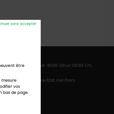
inuer sans accepter
verture
:
 peuvent être
ercredi, jeudi, vendredi : 8h30-12h et 13h30-17h
 13h30-17h
, mesure
 9h-12h pour le service État civil (hors
difier vos
colaires)
en bas de page.