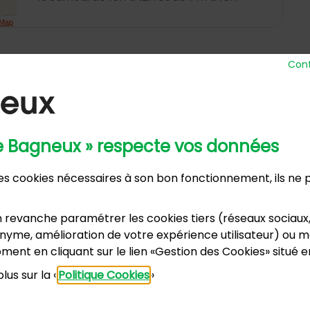
tMap
Cont
de Bagneux » respecte vos données
 Ville
Horaires d’ou
 des cookies nécessaires à son bon fonctionnement, ils ne
nue Henri Ravera - 92220 Bagneux
Lundi, m
2 31 60 00
Mardi :
annexe
 revanche paramétrer les cookies tiers (réseaux sociaux
Samedi :
dence du Port Galand - 92220 Bagneux
yme, amélioration de votre expérience utilisateur) ou mo
vacances s
5 47 62 00
ment en cliquant sur le lien «Gestion des Cookies» situé 
lus sur la «
Politique Cookies
»
US CONTACTER