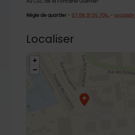
Au CSC de la Fontaine Gueffier
Régie de quartier
-
07 68 31 05 70
-
social@r
Localiser
48.787773,2.304491
+
−