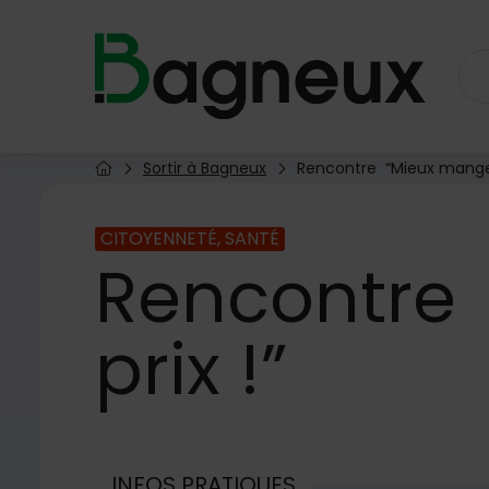
Menu de raccourcis
Retour à l'accueil
Sortir à Bagneux
Rencontre “Mieux manger 
Page d'accueil du site
CITOYENNETÉ, SANTÉ
Rencontre
prix !”
INFOS PRATIQUES