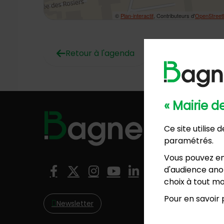
©
Plan-interactif
, Contributeurs d'
OpenStree
Retour à l'agenda
« Mairie 
Hôtel de
Ce site utilise
57, ave
paramétrés.
01 4
Mairie 
Vous pouvez en
8, rési
Nous suivre
d'audience anon
Facebook
X (Twitter)
Instagram
YouTube
LinkedIn
01 4
choix à tout mo
Pour en savoir p
Newsletter
NO