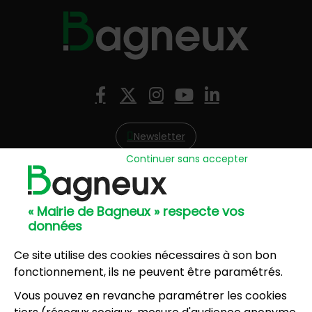
Nous suivre
Facebook
X (Twitter)
Instagram
YouTube
LinkedIn
Newsletter
Continuer sans accepter
Hôtel de Ville
57, avenue Henri Ravera - 92220 Bagneux
« Mairie de Bagneux » respecte vos
01 42 31 60 00
données
Mairie annexe
8, résidence du Port Galand - 92220 Bagneux
Ce site utilise des cookies nécessaires à son bon
01 45 47 62 00
fonctionnement, ils ne peuvent être paramétrés.
Vous pouvez en revanche paramétrer les cookies
NOUS CONTACTER