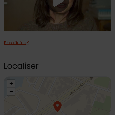
Lancer la vid
Plus d'infos
Localiser
48.804289,2.321622
+
−