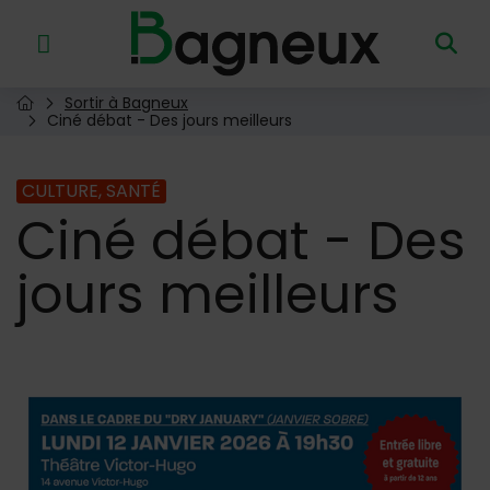
Menu de raccourcis
Retour à l'accueil
Sortir à Bagneux
Page d'accueil du site
Ciné débat - Des jours meilleurs
CULTURE, SANTÉ
Ciné
débat - Des
jours meilleurs