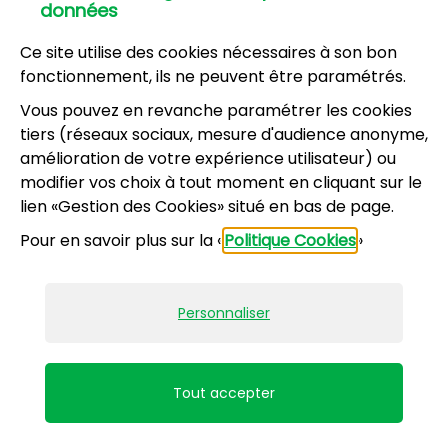
données
Ce site utilise des cookies nécessaires à son bon
fonctionnement, ils ne peuvent être paramétrés.
Vous pouvez en revanche paramétrer les cookies
tiers (réseaux sociaux, mesure d'audience anonyme,
amélioration de votre expérience utilisateur) ou
modifier vos choix à tout moment en cliquant sur le
lien «Gestion des Cookies» situé en bas de page.
Pour en savoir plus sur la «
Politique Cookies
»
Personnaliser
Tout accepter