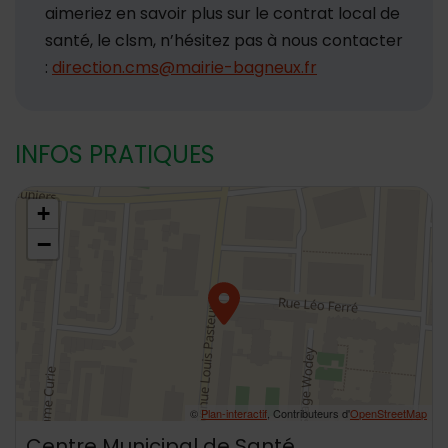
aimeriez en savoir plus sur le contrat local de
santé, le clsm, n’hésitez pas à nous contacter
:
direction.cms@mairie-bagneux.fr
INFOS PRATIQUES
48.797063,2.31744
+
−
©
Plan-interactif
, Contributeurs d'
OpenStreetMap
Centre Municipal de Santé