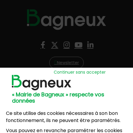
Nous suivre
Facebook
X (Twitter)
Instagram
YouTube
LinkedIn
Newsletter
Continuer sans accepter
Hôtel de Ville
57, avenue Henri Ravera - 92220 Bagneux
« Mairie de Bagneux » respecte vos
01 42 31 60 00
données
Mairie annexe
8, résidence du Port Galand - 92220 Bagneux
Ce site utilise des cookies nécessaires à son bon
01 45 47 62 00
fonctionnement, ils ne peuvent être paramétrés.
Vous pouvez en revanche paramétrer les cookies