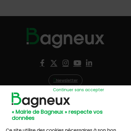
Nous suivre
Facebook
X (Twitter)
Instagram
YouTube
LinkedIn
Newsletter
Continuer sans accepter
Hôtel de Ville
57, avenue Henri Ravera - 92220 Bagneux
« Mairie de Bagneux » respecte vos
01 42 31 60 00
données
Mairie annexe
8, résidence du Port Galand - 92220 Bagneux
Ce site utilise des cookies nécessaires à son bon