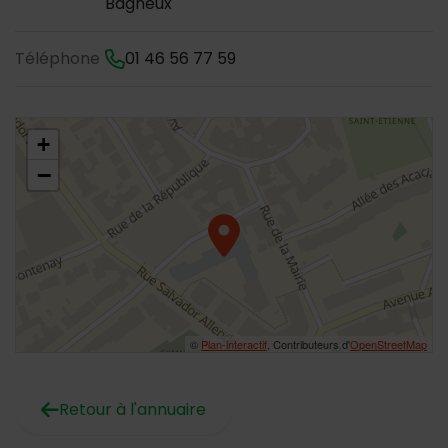
Bagneux
Téléphone
01 46 56 77 59
48.795409,2.302175
+
−
©
Plan-interactif
, Contributeurs d'
OpenStreetMap
Retour à l'annuaire