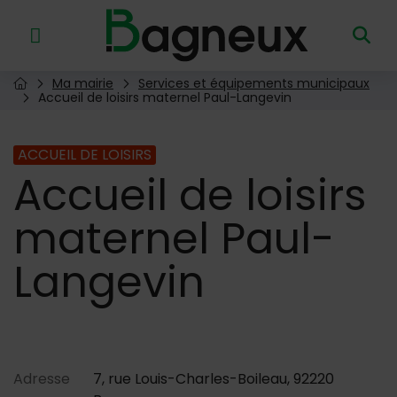
Menu de raccourcis
Retour à l'accueil
Ma mairie
Services et équipements municipaux
Page d'accueil du site
Accueil de loisirs maternel Paul-Langevin
ACCUEIL DE LOISIRS
Accueil
de loisirs
maternel Paul-
Langevin
Contenu de la fiche d'annu
Adresse
7, rue Louis-Charles-Boileau, 92220