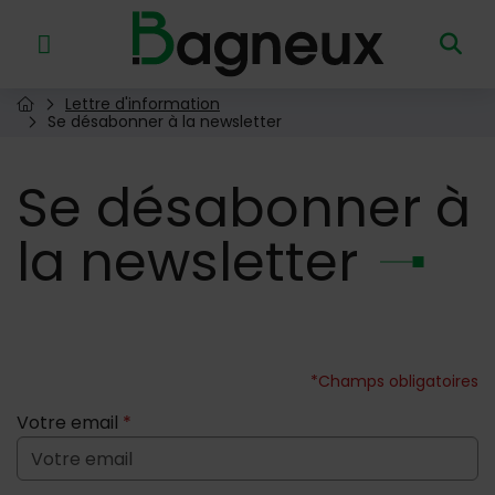
Menu de raccourcis
Retour à l'accueil
Lettre d'information
Page d'accueil du site
Se désabonner à la newsletter
Se
désabonner à
la newsletter
*Champs obligatoires
Votre email
*