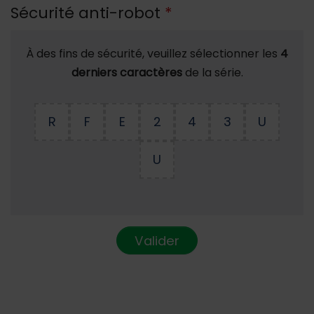
Sécurité anti-robot
*
À des fins de sécurité, veuillez sélectionner les
4
derniers caractères
de la série.
R
F
E
2
4
3
U
U
Valider