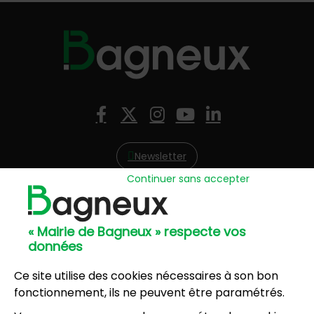
Nous suivre
Facebook
X (Twitter)
Instagram
YouTube
LinkedIn
Newsletter
Continuer sans accepter
Hôtel de Ville
57, avenue Henri Ravera - 92220 Bagneux
« Mairie de Bagneux » respecte vos
01 42 31 60 00
données
Mairie annexe
8, résidence du Port Galand - 92220 Bagneux
Ce site utilise des cookies nécessaires à son bon
01 45 47 62 00
fonctionnement, ils ne peuvent être paramétrés.