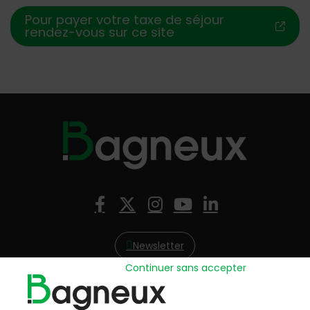
Pour payer votre taxe de séjour
rendez-vous sur ce site
Nous suivre
Facebook
X (Twitter)
Instagram
YouTube
LinkedIn
Newsletter
Continuer sans accepter
Hôtel de Ville
57, avenue Henri Ravera - 92220 Bagneux