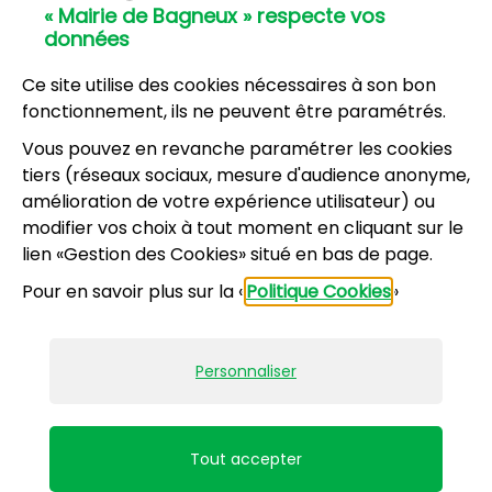
« Mairie de Bagneux » respecte vos
01 42 31 60 00
données
Mairie annexe
8, résidence du Port Galand - 92220 Bagneux
Ce site utilise des cookies nécessaires à son bon
01 45 47 62 00
fonctionnement, ils ne peuvent être paramétrés.
Vous pouvez en revanche paramétrer les cookies
NOUS CONTACTER
tiers (réseaux sociaux, mesure d'audience anonyme,
amélioration de votre expérience utilisateur) ou
modifier vos choix à tout moment en cliquant sur le
Horaires d’ouverture
:
lien «Gestion des Cookies» situé en bas de page.
Lundi, mercredi, jeudi, vendredi : 8h30-12h et
Pour en savoir plus sur la «
Politique Cookies
»
13h30-17h
Mardi : 13h30-17h
Samedi : 9h-12h pour le service État civil (hors
Personnaliser
vacances scolaires)
Mentions légales
Accessibilité : partiellement conforme
Tout accepter
Plan du site
Politiques de confidentialité
Gestion des cookies