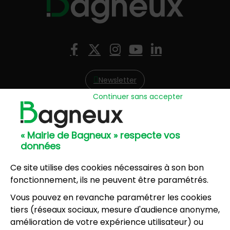
Nous suivre
Facebook
X (Twitter)
Instagram
YouTube
LinkedIn
Newsletter
Continuer sans accepter
Hôtel de Ville
57, avenue Henri Ravera - 92220 Bagneux
« Mairie de Bagneux » respecte vos
01 42 31 60 00
données
Mairie annexe
8, résidence du Port Galand - 92220 Bagneux
Ce site utilise des cookies nécessaires à son bon
01 45 47 62 00
fonctionnement, ils ne peuvent être paramétrés.
Vous pouvez en revanche paramétrer les cookies
NOUS CONTACTER
tiers (réseaux sociaux, mesure d'audience anonyme,
amélioration de votre expérience utilisateur) ou