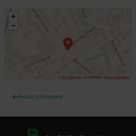
48.795536,2.301046
+
−
©
Plan-interactif
, Contributeurs d'
OpenStreetMap
Retour à l'annuaire