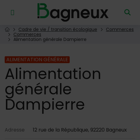
Menu de raccourcis
Retour à l'accueil
Cadre de vie / transition écologique
Commerces
Page d'accueil du site
Commerces
Alimentation générale Dampierre
ALIMENTATION GÉNÉRALE
Alimentation
générale
Dampierre
Contenu de la fiche d'annu
Adresse
12 rue de la République, 92220 Bagneux