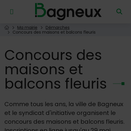
Menu de raccourcis
Retour à l'accueil
Ma mairie
Démarches
Page d'accueil du site
Concours des maisons et balcons fleuris
Concours
des
maisons et
balcons fleuris
Comme tous les ans, la ville de Bagneux
et le syndicat d'initiative organisent le
concours des maisons et balcons fleuris.
Inscriptions en ligne jusqu'au 29 mai