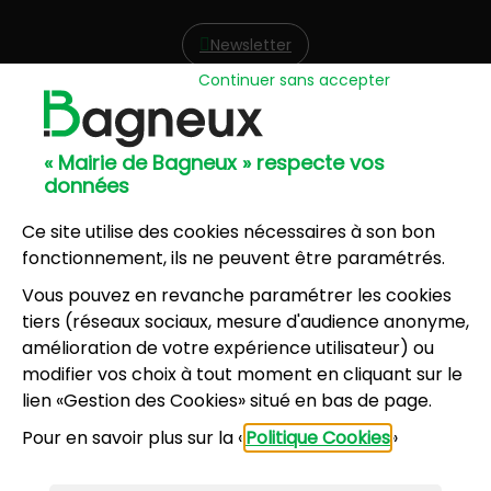
Newsletter
Continuer sans accepter
Hôtel de Ville
57, avenue Henri Ravera - 92220 Bagneux
« Mairie de Bagneux » respecte vos
01 42 31 60 00
données
Mairie annexe
8, résidence du Port Galand - 92220 Bagneux
Ce site utilise des cookies nécessaires à son bon
01 45 47 62 00
fonctionnement, ils ne peuvent être paramétrés.
Vous pouvez en revanche paramétrer les cookies
NOUS CONTACTER
tiers (réseaux sociaux, mesure d'audience anonyme,
amélioration de votre expérience utilisateur) ou
modifier vos choix à tout moment en cliquant sur le
Horaires d’ouverture
:
lien «Gestion des Cookies» situé en bas de page.
Lundi, mercredi, jeudi, vendredi : 8h30-12h et
Pour en savoir plus sur la «
Politique Cookies
»
13h30-17h
Mardi : 13h30-17h