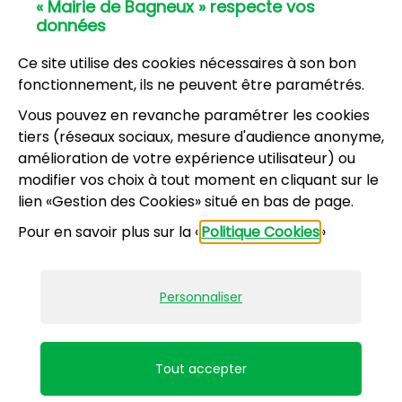
« Mairie de Bagneux » respecte vos
01 42 31 60 00
données
Mairie annexe
8, résidence du Port Galand - 92220 Bagneux
Ce site utilise des cookies nécessaires à son bon
01 45 47 62 00
fonctionnement, ils ne peuvent être paramétrés.
Vous pouvez en revanche paramétrer les cookies
NOUS CONTACTER
tiers (réseaux sociaux, mesure d'audience anonyme,
amélioration de votre expérience utilisateur) ou
modifier vos choix à tout moment en cliquant sur le
Horaires d’ouverture
:
lien «Gestion des Cookies» situé en bas de page.
Lundi, mercredi, jeudi, vendredi : 8h30-12h et
Pour en savoir plus sur la «
Politique Cookies
»
13h30-17h
Mardi : 13h30-17h
Samedi : 9h-12h pour le service État civil (hors
Personnaliser
vacances scolaires)
Mentions légales
Accessibilité : partiellement conforme
Tout accepter
Plan du site
Politiques de confidentialité
Gestion des cookies