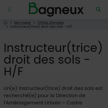
Menu de raccourcis
Retour à l'accueil
Ma mairie
Offres d'emploi
Page d'accueil du site
Instructeur(trice) droit des sols - H/F
Instructeur(trice)
droit des sols -
H/F
Un(e) Instructeur(trice) droit des sols est
recherché(e) pour la Direction de
l’Aménagement Urbain – Cadre