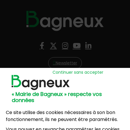
Nous suivre
Facebook
X (Twitter)
Instagram
YouTube
LinkedIn
Newsletter
Continuer sans accepter
Hôtel de Ville
57, avenue Henri Ravera - 92220 Bagneux
« Mairie de Bagneux » respecte vos
01 42 31 60 00
données
Mairie annexe
8, résidence du Port Galand - 92220 Bagneux
Ce site utilise des cookies nécessaires à son bon
01 45 47 62 00
fonctionnement, ils ne peuvent être paramétrés.
Vous pouvez en revanche paramétrer les cookies