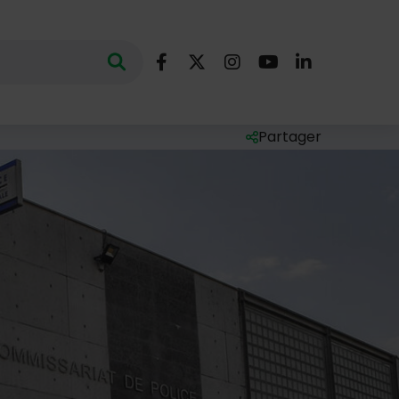
Nous suivre
Lancer la recherche
ec des mots clés au minimum de 3 caractères
Facebook
X (Twitter)
Instagram
YouTube
LinkedIn
Partager
Liste des liens de par