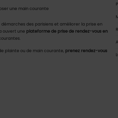
P
oser une main courante
M
les démarches des parisiens et améliorer la prise en
R
 a ouvert une
plateforme de prise de rendez-vous en
courantes.
A
de plainte ou de main courante,
prenez rendez-vous
L