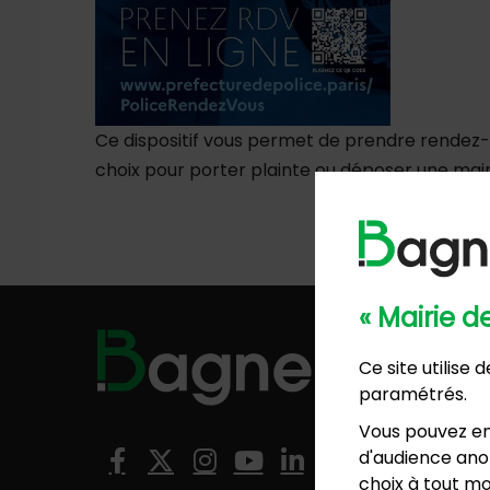
Ce dispositif vous permet de prendre rendez-
choix pour porter plainte ou déposer une mai
« Mairie 
Hôtel de
57, ave
Ce site utilise
01 4
paramétrés.
Mairie 
Vous pouvez en
8, rési
Nous suivre
d'audience anon
Facebook
X (Twitter)
Instagram
YouTube
LinkedIn
01 4
choix à tout mo