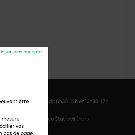
inuer sans accepter
verture
:
ercredi, jeudi, vendredi : 8h30-12h et 13h30-17h
 peuvent être
 13h30-17h
 9h-12h pour le service État civil (hors
, mesure
colaires)
difier vos
en bas de page.