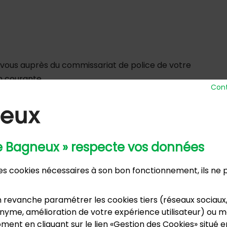
vous auprès du commissariat de police de votre
n courante.
Cont
de Bagneux » respecte vos données
 Ville
Horaires d’ou
nue Henri Ravera - 92220 Bagneux
Lundi, m
 des cookies nécessaires à son bon fonctionnement, ils ne
2 31 60 00
Mardi :
annexe
Samedi :
 revanche paramétrer les cookies tiers (réseaux sociaux
dence du Port Galand - 92220 Bagneux
vacances s
yme, amélioration de votre expérience utilisateur) ou mo
5 47 62 00
ment en cliquant sur le lien «Gestion des Cookies» situé 