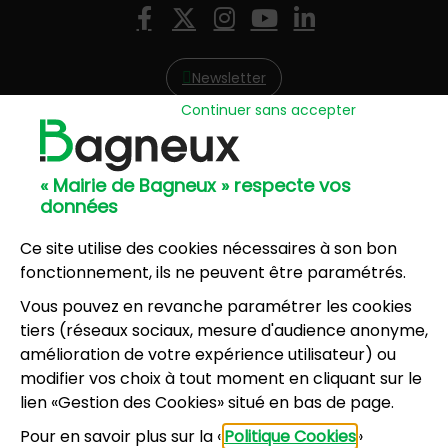
Nous suivre
Facebook
X (Twitter)
Instagram
YouTube
LinkedIn
Newsletter
Continuer sans accepter
Hôtel de Ville
57, avenue Henri Ravera - 92220 Bagneux
« Mairie de Bagneux » respecte vos
01 42 31 60 00
données
Mairie annexe
8, résidence du Port Galand - 92220 Bagneux
Ce site utilise des cookies nécessaires à son bon
01 45 47 62 00
fonctionnement, ils ne peuvent être paramétrés.
Vous pouvez en revanche paramétrer les cookies
NOUS CONTACTER
tiers (réseaux sociaux, mesure d'audience anonyme,
amélioration de votre expérience utilisateur) ou
modifier vos choix à tout moment en cliquant sur le
Horaires d’ouverture
:
lien «Gestion des Cookies» situé en bas de page.
Lundi, mercredi, jeudi, vendredi : 8h30-12h et
Pour en savoir plus sur la «
Politique Cookies
»
13h30-17h