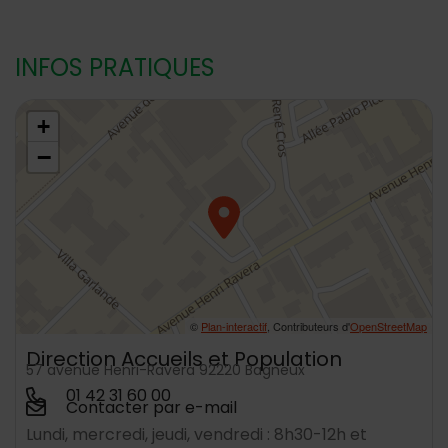
INFOS PRATIQUES
48.7989059,2.304048
+
−
©
Plan-interactif
, Contributeurs d'
OpenStreetMap
Direction Accueils et Population
57 avenue Henri-Ravera 92220 Bagneux
01 42 31 60 00
Contacter par e-mail
Lundi, mercredi, jeudi, vendredi : 8h30-12h et