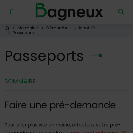
Menu de raccourcis
Retour à l'accueil
Ma mairie
Démarches
Identité
Page d'accueil du site
Passeports
Passeports
SOMMAIRE
Faire une pré-demande
Pour aller plus vite en mairie, effectuez votre pré-
demande en ligne sur le site
passeport.ants.gouv.fr