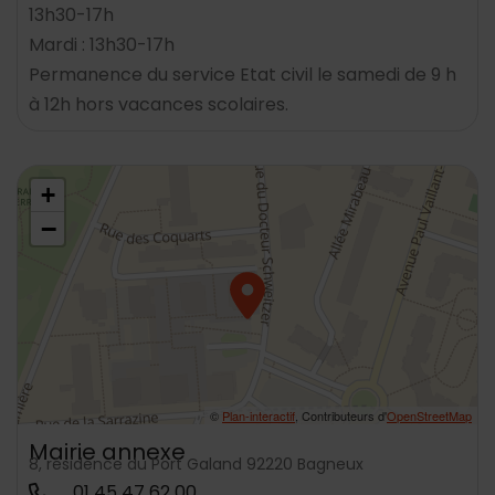
13h30-17h
Mardi : 13h30-17h
Permanence du service Etat civil le samedi de 9 h
à 12h hors vacances scolaires.
48.790107,2.312920
+
−
©
Plan-interactif
, Contributeurs d'
OpenStreetMap
Mairie annexe
8, résidence du Port Galand 92220 Bagneux
01 45 47 62 00