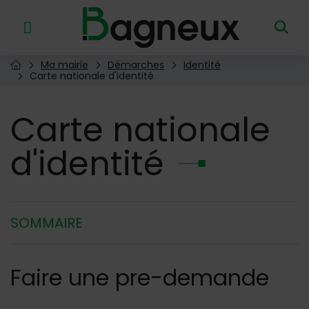
Menu de raccourcis
Retour à l'accueil
Ma mairie
Démarches
Identité
Page d'accueil du site
Carte nationale d'identité
Carte
nationale
d'identité
SOMMAIRE
Faire une pre-demande