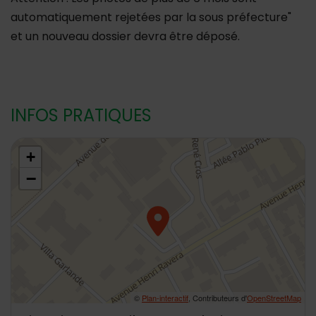
automatiquement rejetées par la sous préfecture"
et un nouveau dossier devra être déposé.
INFOS PRATIQUES
48.7989059,2.304048
+
−
©
Plan-interactif
, Contributeurs d'
OpenStreetMap