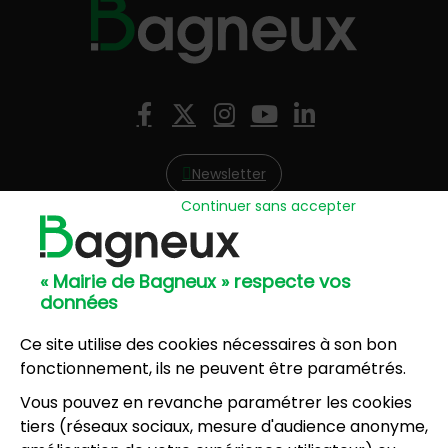
Nous suivre
Facebook
X (Twitter)
Instagram
YouTube
LinkedIn
Newsletter
Continuer sans accepter
Hôtel de Ville
57, avenue Henri Ravera - 92220 Bagneux
« Mairie de Bagneux » respecte vos
01 42 31 60 00
données
Mairie annexe
8, résidence du Port Galand - 92220 Bagneux
Ce site utilise des cookies nécessaires à son bon
01 45 47 62 00
fonctionnement, ils ne peuvent être paramétrés.
Vous pouvez en revanche paramétrer les cookies
NOUS CONTACTER
tiers (réseaux sociaux, mesure d'audience anonyme,