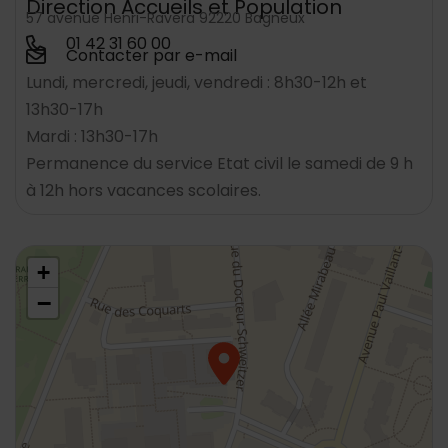
Direction Accueils et Population
57 avenue Henri-Ravera 92220 Bagneux
01 42 31 60 00
Contacter par e-mail
Lundi, mercredi, jeudi, vendredi : 8h30-12h et
13h30-17h
Mardi : 13h30-17h
Permanence du service Etat civil le samedi de 9 h
à 12h hors vacances scolaires.
48.790107,2.312920
+
−