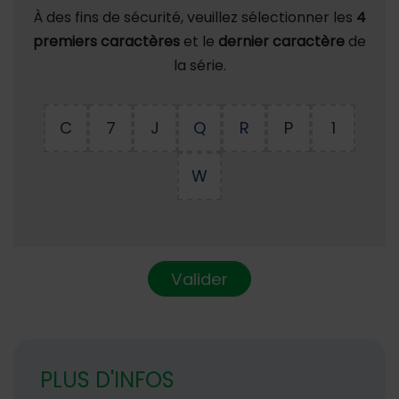
À des fins de sécurité, veuillez sélectionner les
4
premiers caractères
et le
dernier caractère
de
la série.
C
7
J
Q
R
P
1
W
Valider
PLUS D'INFOS