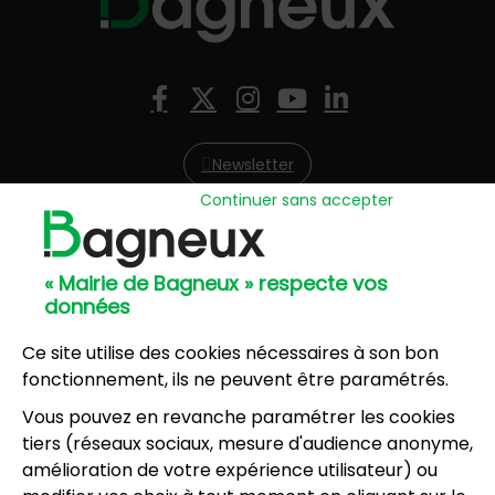
Nous suivre
Facebook
X (Twitter)
Instagram
YouTube
LinkedIn
Newsletter
Continuer sans accepter
Hôtel de Ville
57, avenue Henri Ravera - 92220 Bagneux
« Mairie de Bagneux » respecte vos
01 42 31 60 00
données
Mairie annexe
8, résidence du Port Galand - 92220 Bagneux
Ce site utilise des cookies nécessaires à son bon
01 45 47 62 00
fonctionnement, ils ne peuvent être paramétrés.
Vous pouvez en revanche paramétrer les cookies
NOUS CONTACTER
tiers (réseaux sociaux, mesure d'audience anonyme,
amélioration de votre expérience utilisateur) ou