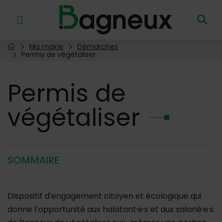
Menu de raccourcis
Retour à l'accueil
Ma mairie
Démarches
Page d'accueil du site
Permis de végétaliser
Permis
de
végétaliser
SOMMAIRE
Dispositif d'engagement citoyen et écologique qui
donne l’opportunité aux habitant·e·s et aux salarié·e·s