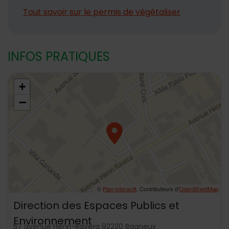
Tout savoir sur le permis de végétaliser
INFOS PRATIQUES
48.7989059,2.304048
+
−
©
Plan-interactif
, Contributeurs d'
OpenStreetMap
Direction des Espaces Publics et
Environnement
57 avenue Henri-Ravera 92220 Bagneux