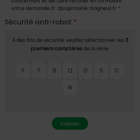
concernant et les faire rectifier en formulant
votre demande à : dpo@mairie-bagneux.fr
*
Sécurité anti-robot
*
À des fins de sécurité, veuillez sélectionner les
3
premiers caractères
de la série.
F
T
6
Q
D
S
C
N
Valider