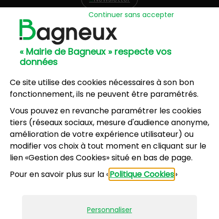
Continuer sans accepter
Hôtel de Ville
57, avenue Henri Ravera - 92220 Bagneux
« Mairie de Bagneux » respecte vos
01 42 31 60 00
données
Mairie annexe
8, résidence du Port Galand - 92220 Bagneux
Ce site utilise des cookies nécessaires à son bon
01 45 47 62 00
fonctionnement, ils ne peuvent être paramétrés.
Vous pouvez en revanche paramétrer les cookies
NOUS CONTACTER
tiers (réseaux sociaux, mesure d'audience anonyme,
amélioration de votre expérience utilisateur) ou
modifier vos choix à tout moment en cliquant sur le
Horaires d’ouverture
:
lien «Gestion des Cookies» situé en bas de page.
Lundi, mercredi, jeudi, vendredi : 8h30-12h et
Pour en savoir plus sur la «
Politique Cookies
»
13h30-17h
Mardi : 13h30-17h
Samedi : 9h-12h pour le service État civil (hors
Personnaliser
vacances scolaires)