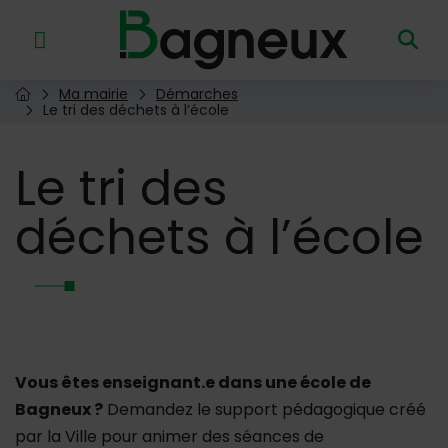
Menu de raccourcis
Retour à l'accueil
Ma mairie
Démarches
Page d'accueil du site
Le tri des déchets à l’école
Le
tri des
déchets à l’école
Vous êtes enseignant.e dans une école de
Bagneux ?
Demandez le support pédagogique créé
par la Ville pour animer des séances de